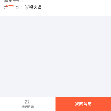
联系手机：
****
地 址：
崇福大道
返回首页
电话咨询