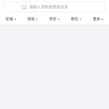
在校学生工作经验
本科
行政后勤
建筑装潢
确定
区域
经验
学历
职位
更多
三年以上工作经验
硕士
销售岗位
教师
四年以上工作经验
博士
文员
护士
五年以上工作经验
财务会计
传单派发
十年以上工作经验
超市零售
促销导购
网络IT
保健按摩
快递员
前台接待
收银员
技术员/工程师
水电/机修
部门经理