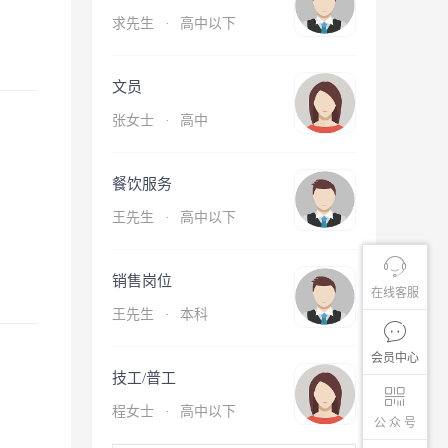
求先生
·
高中以下
文员
张女士
·
高中
餐饮服务
王先生
·
高中以下
销售岗位
在线客服
王先生
·
本科
会员中心
技工/普工
程女士
·
高中以下
公 众 号