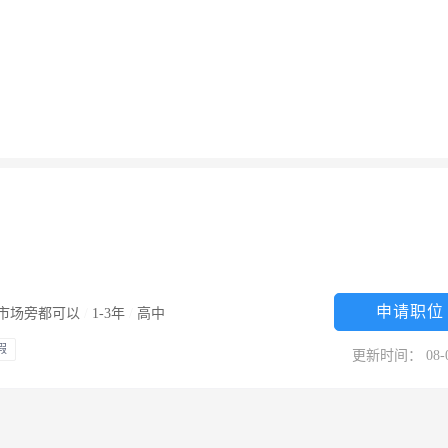
申请职位
市场旁都可以
/
1-3年
/
高中
假
更新时间： 08-