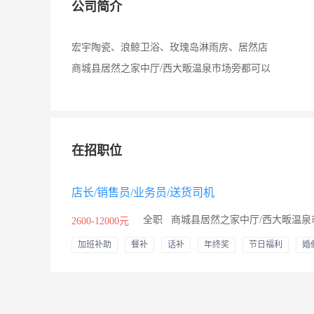
公司简介
宏宇陶瓷、浪鲸卫浴、玫瑰岛淋雨房、居然店
商城县居然之家中厅/西大畈温泉市场旁都可以
在招职位
店长/销售员/业务员/送货司机
/
全职
/
商城县居然之家中厅/西大畈温泉
2600-12000元
加班补助
餐补
话补
年终奖
节日福利
婚