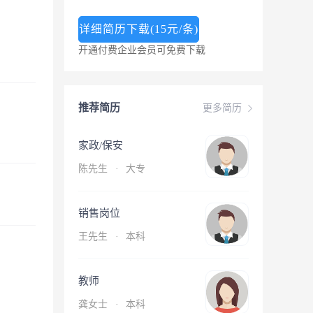
详细简历下载(15元/条)
开通付费企业会员可免费下载
推荐简历
更多简历
家政/保安
陈先生
·
大专
销售岗位
王先生
·
本科
教师
龚女士
·
本科